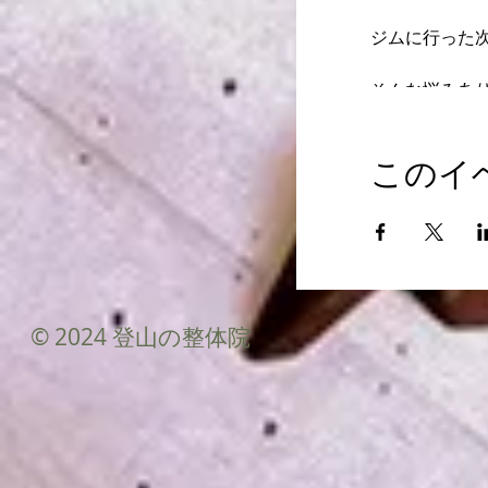
ジムに行った次
そんな悩みあ
このイ
『強くなる』
登るだけじゃ
その前と後も大
© 2024 登山の整体院
そんなことを
・・・・・・
・・・・・・
日 時 １１