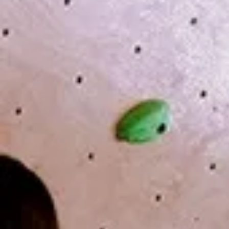
テーマ 『着
れ！！』
お申し込み 
す
折り返し勉