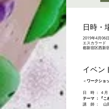
日時・
2019年4月06日 1
エスカラード ク
都新宿区西新宿
イベン
＜
ワークショ
日　時 ： ４
テーマ ：『
講　師 ：　