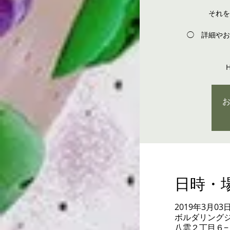
それを
◯ 詳細やお
H
日時・
2019年3月03日 1
ボルダリングジムv
八雲２丁目６−