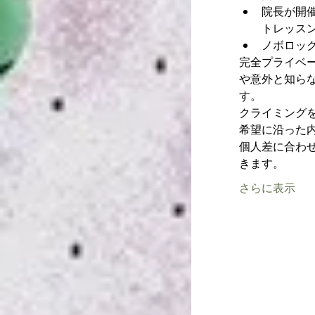
院長が開
トレッス
ノボロッ
完全プライベ
や意外と知ら
す。
クライミング
希望に沿った
個人差に合わ
きます。
さらに表示