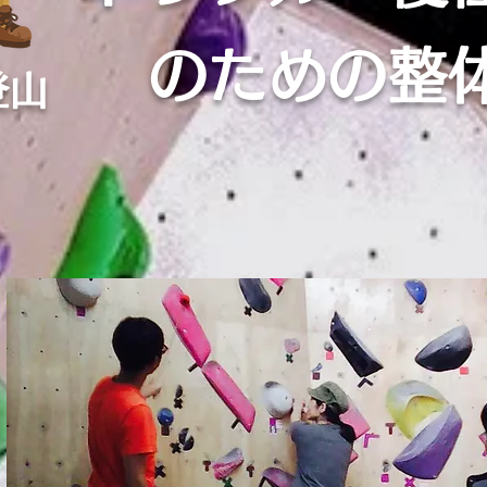
のための整
登山