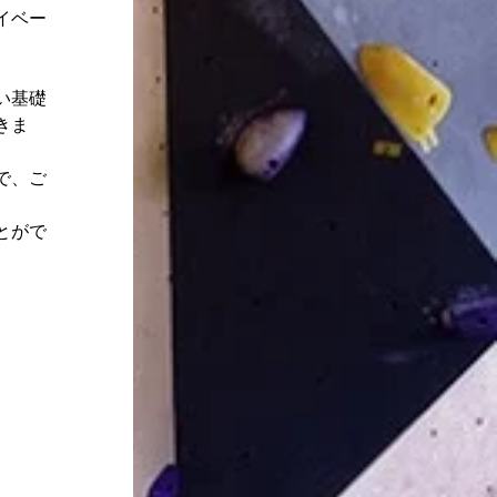
イベー
い基礎
きま
で、ご
とがで