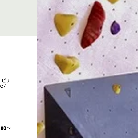
 ビア
a/
00〜