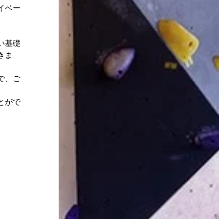
イベー
い基礎
きま
で、ご
とがで