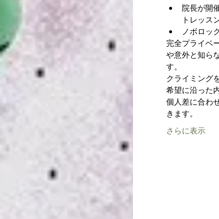
院長が開
トレッス
ノボロッ
完全プライベ
や意外と知ら
す。
クライミング
希望に沿った
個人差に合わ
きます。
さらに表示