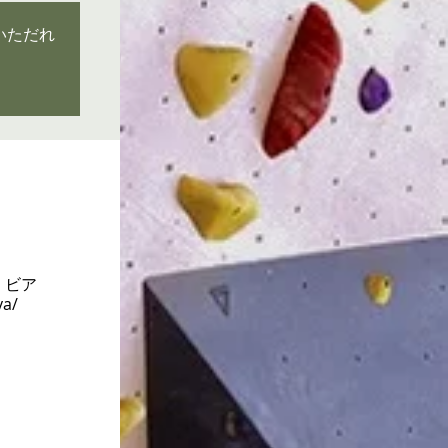
いただれ
 ビア
a/