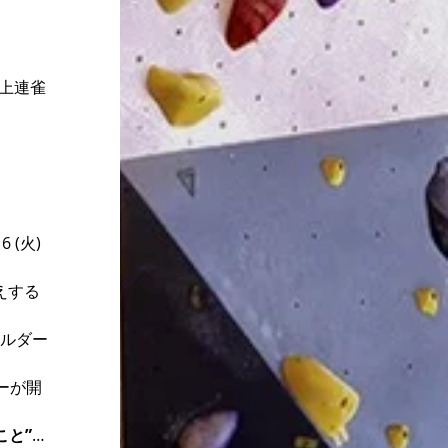
市上連雀
(火)
えする
ボルダー
ーが開
こと”
…