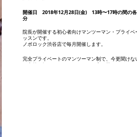
開催日 2018年12月28日(金) 13時〜17時の間の
分
院長が開催する初心者向けマンツーマン・プライベ
ッスンです。
ノボロック渋谷店で毎月開催します。
完全プライベートのマンツーマン制で、今更聞けな
や意外と知らないテクニックを丁寧に学ぶことがで
す。
クライミングを始めたばかりの方から中級者の方ま
希望に沿った内容で進めます。
個人差に合わせたきめ細かなアドバイスを受けるこ
きます。
”その場で動きが変わる””パワーに頼らない動き”を
ます。
＜ご要望の例＞