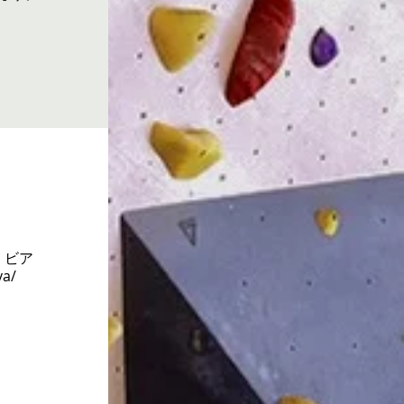
 ビア
a/