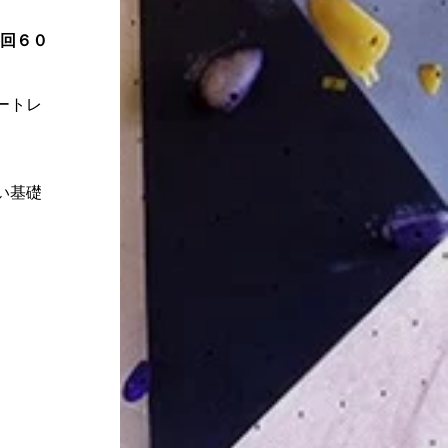
各回６０
ートレ
い基礎
きま
で、ご
とがで
身につけ