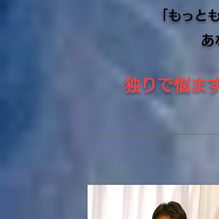
「もっと
あ
独りで悩ま