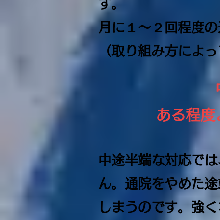
す。
月に１〜２回程度の
（取り組み方によっ
ある程度
中途半端な対応では
ん。通院をやめた途
しまうのです。強く