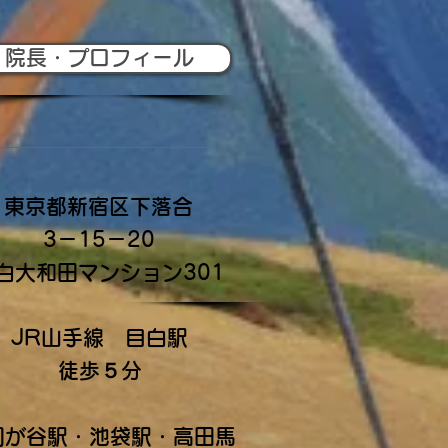
院長・プロフィール
東京都新宿区下落合
3－15－20
白大和田マンション3
01
JR山手線
目白駅
徒歩５分
雑司が谷駅・池袋駅・高田馬