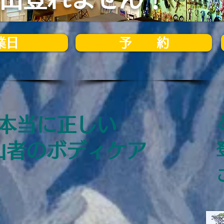
業日
予 約
本当に正しい
山者のボディケア