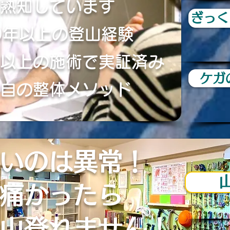
熟知しています
ぎっく
0年以上の登山経験
以上の施術で実証済み
ケガ
自の整体メソッド
いのは異常！
痛かったら
い山登れません！