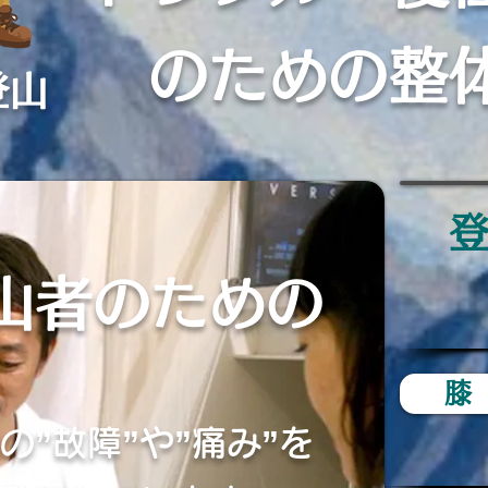
のための整
登山
山者のための
膝
の”故障”や”痛み”を