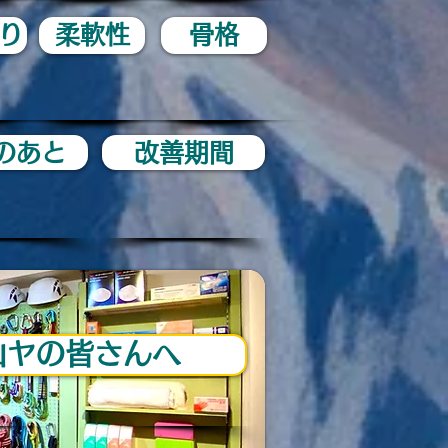
り
柔軟性
骨格
のあと
改善期間
山ヤの皆さんへ