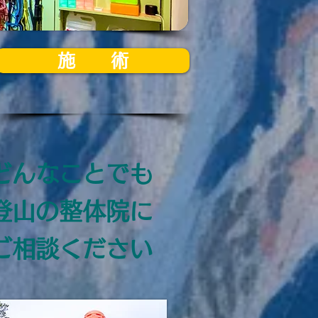
施 術
どんなことでも
​登山の整体院に
ご相談ください