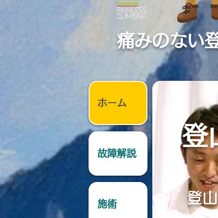
痛みのない
ホーム
登
故障解説
登山
施術