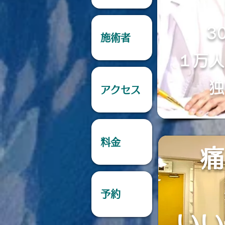
3
施術者
１万人
独
アクセス
料金
痛
予約
​い