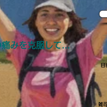
の痛みを克服して…
目
​