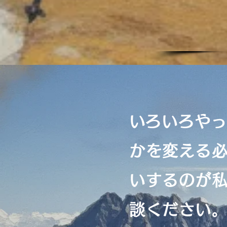
​いろいろや
かを変える
いするのが
談ください