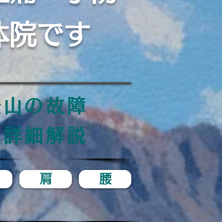
体院です
登山の故障
詳細解説
肩
腰