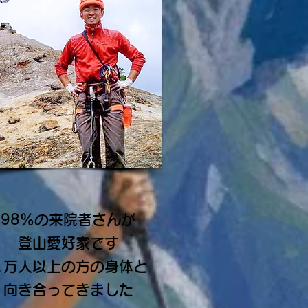
98％の来院者さんが
登山愛好家です
１万人以上の方の身体と
向き合ってきました